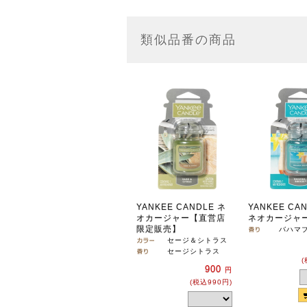
類似品番の商品
YANKEE CANDLE ネ
YANKEE CA
オカージャー【直営店
ネオカージャ
限定販売】
バハマ
セージ＆シトラス
セージシトラス
(
900
円
(税込990円)