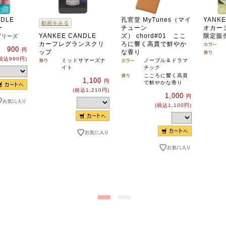
NDLE
孔官堂 MyTunes（マイ
YANKE
動画をみる
ー
チューン
オカー
YANKEE CANDLE
ズ） chord#01 ここ
限定販
ブリーズ
カーフレグランスクリ
ろに響く高貴で鮮やか
900
円
ップ
な香り
税込990円)
ミッドサマーズナ
ノーブル＆ドラマ
イト
チック
こころに響く高貴
1,100
円
で鮮やかな香り
(税込1,210円)
1,000
円
(税込1,100円)