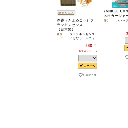
YANKEE CA
動画をみる
ネオカージャ
浄香（きよめこう）フ
バハマ
ランキンセンス
【日本製】
(
フランキンセンス
／けむり：ふつう
880
円
(税込968円)