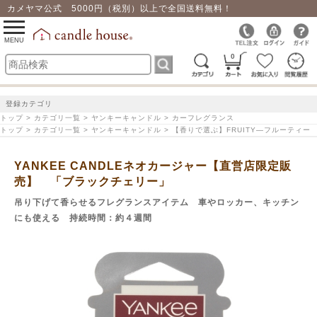
カメヤマ公式 5000円（税別）以上で全国送料無料！
0
toggle
navigation
MENU
0
登録カテゴリ
トップ > カテゴリ一覧 > ヤンキーキャンドル > カーフレグランス
トップ > カテゴリ一覧 > ヤンキーキャンドル > 【香りで選ぶ】FRUITY―フルーティー
YANKEE CANDLEネオカージャー【直営店限定販
売】 「ブラックチェリー」
吊り下げて香らせるフレグランスアイテム 車やロッカー、キッチン
にも使える 持続時間：約４週間