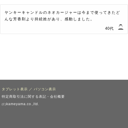
ヤンキーキャンドルのネオカージャーは今まで使ってきたど
んな芳香剤より持続姓があり、感動しました。
40代
タブレット表示
／
パソコン表示
特定商取引法に関する表記・会社概要
kameyama.co.,ltd.
(C)