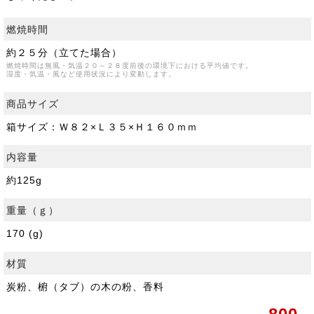
燃焼時間
約２５分（立てた場合）
燃焼時間は無風・気温２０～２８度前後の環境下における平均値です。
湿度・気温・風など使用状況により変動します。
商品サイズ
箱サイズ：Ｗ８２×Ｌ３５×Ｈ１６０ｍｍ
内容量
約125g
重量（ｇ）
170 (g)
材質
炭粉、椨（タブ）の木の粉、香料