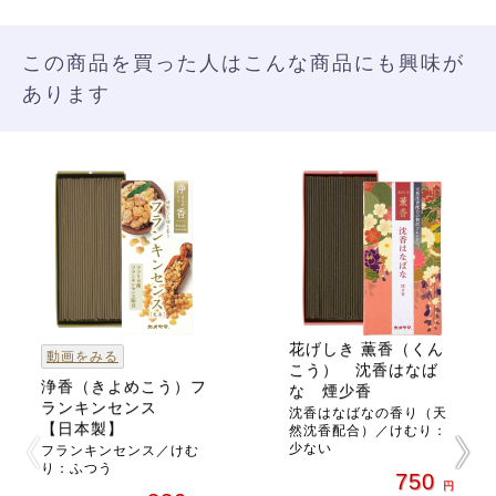
この商品を買った人はこんな商品にも興味が
あります
花げしき 薫香（くん
動画をみる
こう） 沈香はなば
浄香（きよめこう）フ
な 煙少香
ランキンセンス
沈香はなばなの香り（天
【日本製】
然沈香配合）／けむり：
少ない
フランキンセンス／けむ
り：ふつう
750
円