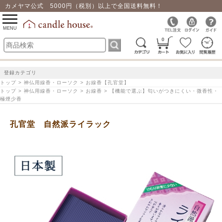
カメヤマ公式 5000円（税別）以上で全国送料無料！
0
toggle
navigation
MENU
0
登録カテゴリ
トップ > 神仏用線香・ローソク > お線香【孔官堂】
トップ > 神仏用線香・ローソク > お線香 > 【機能で選ぶ】匂いがつきにくい・微香性・
極煙少香
孔官堂 自然派ライラック