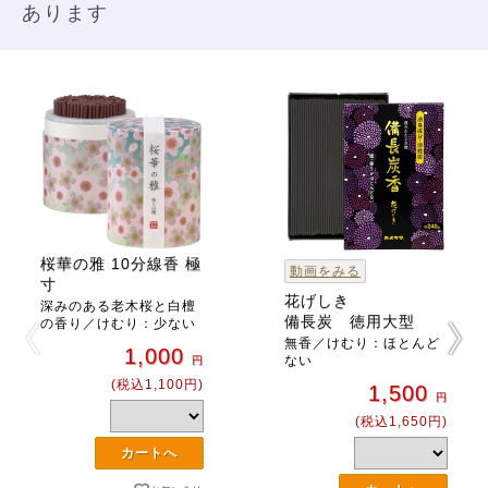
あります
桜華の雅 10分線香 極
動画をみる
寸
花げしき
深みのある老木桜と白檀
備長炭 徳用大型
の香り／けむり：少ない
無香／けむり：ほとんど
1,000
ない
円
(税込1,100円)
1,500
円
(税込1,650円)