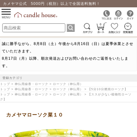
カメヤマ公式 5000円（税別）以上で全国送料無料！
0
toggle
navigation
MENU
0
誠に勝手ながら、8月8日（土）午後から8月16日（日）は夏季休業とさせ
ていただきます。
8月17日（月）以降、順次発送およびお問い合わせのご返答をいたしま
す。
登録カテゴリ
トップ > 神仏用線香・ローソク > ローソク（神仏用）
トップ > 神仏用線香・ローソク > ローソク（神仏用） > 【5分10分燃焼ローソク】
トップ > 神仏用線香・ローソク > ローソク（神仏用） > 【ススが少ない植物性ローソ
ク】
カメヤマローソク菜１０