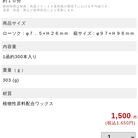
約１０分
燃焼時間は無風・気温２０～２８度前後の環境下における平均値です。
湿度・気温・風など使用状況により変動します。
商品サイズ
ローソク：φ７．５×Ｈ２６ｍｍ 箱サイズ：φ９７×Ｈ９６ｍｍ
内容量
1函約300本入り
重量（ｇ）
303 (g)
材質
植物性原料配合ワックス
1,500
円
(税込1,650円)