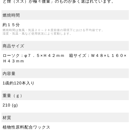
と煙（スス）が極々微量」のものが多く選ばれています。
燃焼時間
約１５分
燃焼時間は無風・気温２０～２８度前後の環境下における平均値です。
湿度・気温・風など使用状況により変動します。
商品サイズ
ローソク：φ７．５×Ｈ４２ｍｍ 箱サイズ：Ｗ４８×Ｌ１６０×
Ｈ４３ｍｍ
内容量
1函約120本入り
重量（ｇ）
210 (g)
材質
植物性原料配合ワックス