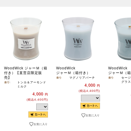
WoodWick ジャーＭ（箱
WoodWick
WoodWick
付き）【直営店限定販
ジャーＭ（箱付き）
ジャーＭ（箱
売】
マグノリアバーチ
セージ
グラス
トンカ＆アーモンド
4,000
円
ミルク
(税込4,400円)
4,000
円
(税込4,400円)