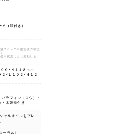
ャーＭ（箱付き）
気温２０～２８度前後の環境
です。
ど使用状況により変動しま
１００×Ｈ１１８ｍｍ
０２×Ｌ１０２×Ｈ１２
・パラフィン（ロウ）・
合・木製蓋付き
シャルオイルをブレ
。
フローラル）