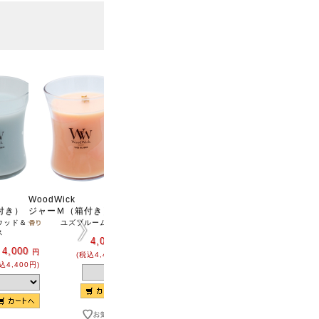
WoodWick
WoodWick ジャーＭ
WoodWick ジャーＭ
Wood
付き）
ジャーＭ（箱付き）
（箱付き）【直営店限
（箱付き）【直営店限
ジャ
定販売】
定販売】
ウッド＆シ
ユズブルームズ
ス
ヒノキダリア
サンタルミルラ
4,000
円
4,000
4,000
4,000
円
円
円
(税込4,400円)
込4,400円)
(税込4,400円)
(税込4,400円)