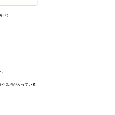
香り）
い。
気や気泡が入っている