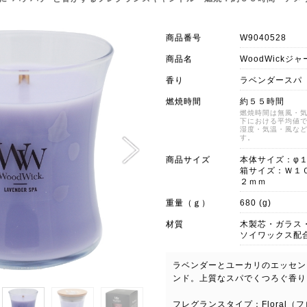
商品番号
W9040528
商品名
WoodWickジ
香り
ラベンダースパ
燃焼時間
約５５時間
燃焼時間は無風・
下における平均値
湿度・気温・風な
す。
商品サイズ
本体サイズ：φ
箱サイズ：Ｗ１
２ｍｍ
重量（ｇ）
680 (g)
材質
木製芯・ガラス
ソイワックス配
ラベンダーとユーカリのエッセン
ンド。上質なスパでくつろぐ香り
フレグランスタイプ：Floral（