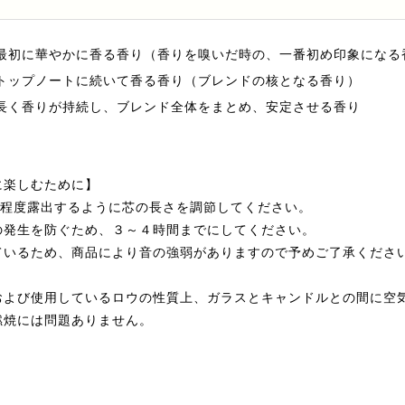
最初に華やかに香る香り（香りを嗅いだ時の、一番初め印象になる
トップノートに続いて香る香り（ブレンドの核となる香り）
長く香りが持続し、ブレンド全体をまとめ、安定させる香り
に楽しむために】
m程度露出するように芯の長さを調節してください。
の発生を防ぐため、３～４時間までにしてください。
ているため、商品により音の強弱がありますので予めご了承くださ
および使用しているロウの性質上、ガラスとキャンドルとの間に空
燃焼には問題ありません。