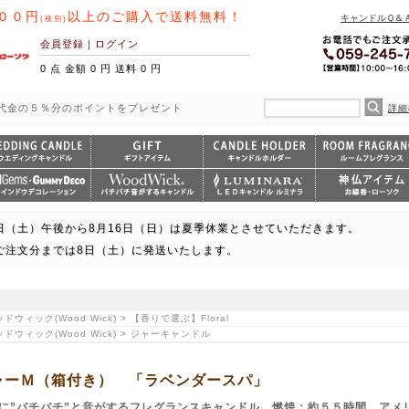
００円
以上のご購入で送料無料！
キャンドルＱ＆
(税別)
会員登録
｜
ログイン
0 点 金額 0 円 送料 0 円
代金の５％分のポイントをプレゼント
詳細
日（土）午後から8月16日（日）は夏季休業とさせていただきます。
ご注文分までは8日（土）に発送いたします。
ウィック(Wood Wick) > 【香りで選ぶ】Floral
ドウィック(Wood Wick) > ジャーキャンドル
kジャーＭ（箱付き） 「ラベンダースパ」
に”パチパチ”と音がするフレグランスキャンドル 燃焼：約５５時間 アメ