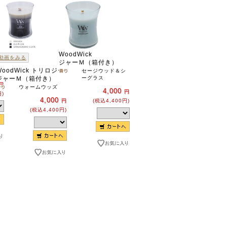
Ｍ
WoodWick
動画をみる
ジャーＭ（箱付き）
WoodWick トリロジー
セージウッド＆シ
ジャーＭ（箱付き）
ーグラス
円
ウォームウッズ
4,000
円
円)
4,000
円
(税込4,400円)
(税込4,400円)