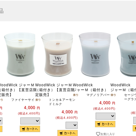
品
WoodWick ジャーＭ
WoodWick ジャーＭ
WoodWick
WoodWick
（箱付き）【直営店限
（箱付き）【直営店限
ジャーＭ（箱付き）
ジャーＭ（箱
定販売】
定販売】
マグノリアバーチ
セージ
ーグラ
ファイヤーサイド
トンカ＆アーモン
4,000
円
ドミルク
4,000
円
円
(税込4,400円)
4,000
円
(税
円)
(税込4,400円)
(税込4,400円)