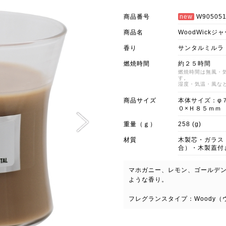
商品番号
new
W905051
商品名
WoodWick
香り
サンタルミルラ
燃焼時間
約２５時間
燃焼時間は無風・
す。
湿度・気温・風な
商品サイズ
本体サイズ：φ
０×Ｈ８５ｍｍ
重量（ｇ）
258 (g)
材質
木製芯・ガラス
合）・木製蓋付
マホガニー、レモン、ゴールデ
ような香り。
フレグランスタイプ：Woody（