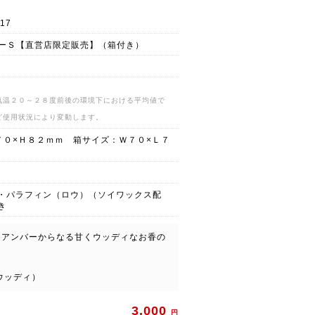
17
ジャーＳ【直営店限定販売】（箱付き）
気温２０～２８度前後の環境下における平均値で
ど使用状況により変動します。
７０×Ｈ８２ｍｍ 箱サイズ：Ｗ７０×Ｌ７
・パラフィン（ロウ）（ソイワックス配
き
ンアンバーからなる甘くウッディなお香の
ウッディ）
3,000
円