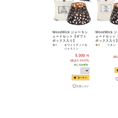
WoodWick ジャーＳシ
WoodWick
ェードセット【ギフト
ェードセット
ボックス入り】
ボックス入り
ホワイトティー＆
リネン
ジャスミン
5,000
円
(税
(税込5,500円)
のこりわずか