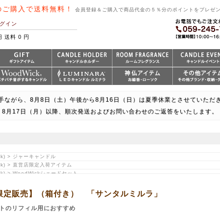
のご購入で送料無料！
会員登録＆ご購入で商品代金の５％分のポイントをプレゼ
グイン
円 送料 0 円
手ながら、8月8日（土）午後から8月16日（日）は夏季休業とさせていただ
8月17日（月）以降、順次発送およびお問い合わせのご返答をいたします。
ck) > ジャーキャンドル
ck) > 直営店限定入荷アイテム
k) > WoodWickシェードセット
k) > 【香りで選ぶ】Woody
店限定販売】（箱付き） 「サンタルミルラ」
トのリフィル用におすすめ