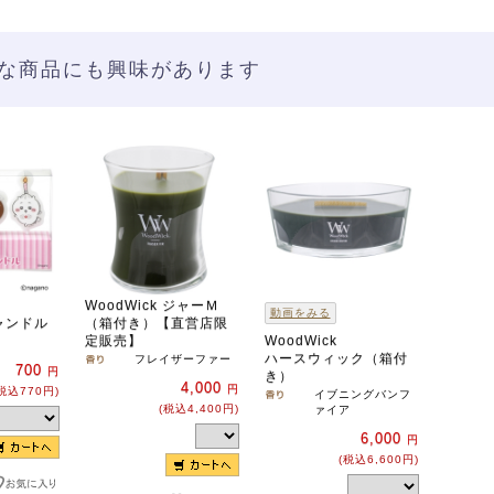
な商品にも興味があります
WoodWick ジャーＭ
動画をみる
ャンドル
（箱付き）【直営店限
定販売】
WoodWick
ハースウィック（箱付
フレイザーファー
700
円
き）
4,000
円
税込770円)
イブニングバンフ
(税込4,400円)
ァイア
6,000
円
(税込6,600円)