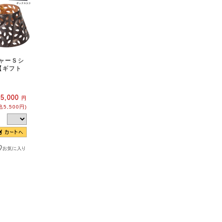
 ジャーＳシ
【ギフト
】
5,000
円
込5,500円)