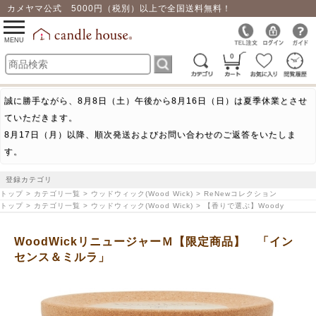
カメヤマ公式 5000円（税別）以上で全国送料無料！
0
toggle
navigation
MENU
0
誠に勝手ながら、8月8日（土）午後から8月16日（日）は夏季休業とさせ
ていただきます。
8月17日（月）以降、順次発送およびお問い合わせのご返答をいたしま
す。
登録カテゴリ
トップ > カテゴリ一覧 > ウッドウィック(Wood Wick) > ReNewコレクション
トップ > カテゴリ一覧 > ウッドウィック(Wood Wick) > 【香りで選ぶ】Woody
WoodWickリニュージャーＭ【限定商品】 「イン
センス＆ミルラ」