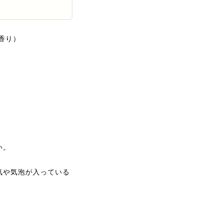
香り）
い。
気や気泡が入っている