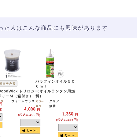
った人はこんな商品にも興味があります
パラフィンオイル５０
動画をみる
０ｍｌ
WoodWick トリロジー
（オイルランタン用燃
シ
ジャーＭ（箱付き）
料）
ウォームウッズ
クリア
円
無香
4,000
円)
円
1,350
円
(税込4,400円)
(税込1,485円)