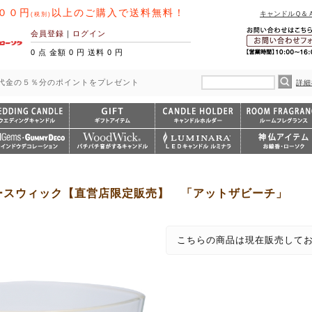
００円
以上のご購入で送料無料！
キャンドルＱ＆
(税別)
会員登録
｜
ログイン
0 点 金額 0 円 送料 0 円
代金の５％分のポイントをプレゼント
詳細
kハースウィック【直営店限定販売】 「アットザビーチ」
こちらの商品は現在販売して