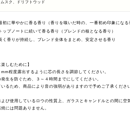
トムスク、ドリフトウッド
最初に華やかに香る香り（香りを嗅いだ時の、一番初め印象になる
トップノートに続いて香る香り（ブレンドの核となる香り）
長く香りが持続し、ブレンド全体をまとめ、安定させる香り
に楽しむために】
５mm程度露出するように芯の長さを調節してください。
の発生を防ぐため、３～４時間までにしてください。
ているため、商品により音の強弱がありますので予めご了承くださ
および使用しているロウの性質上、ガラスとキャンドルとの間に空
燃焼には問題ありません。