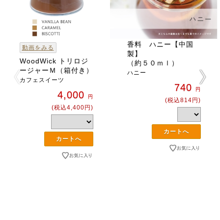
香料 ハニー【中国
動画をみる
製】
WoodWick トリロジ
（約５０ｍｌ）
ージャーＭ（箱付き）
ハニー
カフェスイーツ
740
円
4,000
円
(税込814円)
(税込4,400円)