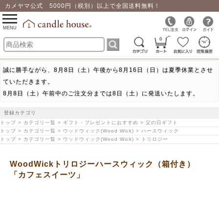
カメヤマ公式 5000円（税別）以上で全国送料無料！
0
toggle
navigation
MENU
0
誠に勝手ながら、8月8日（土）午後から8月16日（日）は夏季休業とさせ
ていただきます。
8月8日（土）午前中のご注文分までは8日（土）に発送いたします。
登録カテゴリ
トップ > カテゴリ一覧 > ギフト・プレゼントにおすすめ > 父の日ギフト
トップ > カテゴリ一覧 > ウッドウィック(Wood Wick) > ハースウィック
トップ > カテゴリ一覧 > ウッドウィック(Wood Wick) > トリロジー
WoodWickトリロジーハースウィック（箱付き）
「カフェスイーツ」