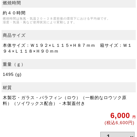
燃焼時間
約４０時間
燃焼時間は無風・気温２０～２８度前後の環境下における平均値です。
湿度・気温・風など使用状況により変動します。
商品サイズ
本体サイズ：Ｗ１９２×Ｌ１１５×Ｈ８７ｍｍ 箱サイズ：Ｗ１
９４×Ｌ１１８×Ｈ９０ｍｍ
重量（ｇ）
1495 (g)
材質
木製芯・ガラス・パラフィン（ロウ）（一般的なロウソク原
料）（ソイワックス配合）・木製蓋付き
6,000
円
(税込6,600円)