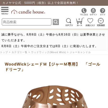
カメヤマ公式 5000円（税別）以上で全国送料無料！
0
toggle
navigation
MENU
0
誠に勝手ながら、8月8日（土）午後から8月16日（日）は夏季休業とさせ
ていただきます。
8月8日（土）午前中のご注文分までは8日（土）に発送いたします。
トップ > カテゴリ一覧 > ウッドウィック(Wood Wick) > ジャーキャンドル
WoodWickシェードＭ【ジャーＭ専用】 「ゴール
ドリーフ」