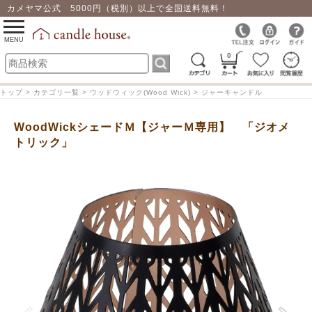
カメヤマ公式 5000円（税別）以上で全国送料無料！
0
toggle
navigation
MENU
0
トップ > カテゴリ一覧 > ウッドウィック(Wood Wick) > ジャーキャンドル
WoodWickシェードＭ【ジャーＭ専用】 「ジオメ
トリック」