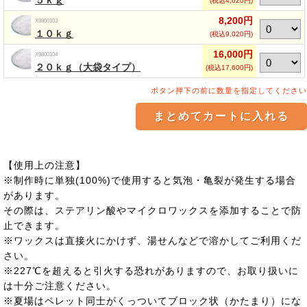
５ｋｇ
(税込4,620円)
8,200円
X9800103
１０ｋｇ
(税込9,020円)
16,000円
X9800104
２０ｋｇ（大袋タイプ）
(税込17,600円)
ボタン押下の前に数量を指定してください
【使用上の注意】
※制作時に単独(100%)で使用すると気泡・亀裂が発生する場合
があります。
その際は、ステアリン酸やマイクロワックスを添加することで防
止できます。
※ワックスは直接火にかけず、湯せんなどで溶かしてご利用くだ
さい。
※227℃を超えると引火する恐れがありますので、お取り扱いに
は十分ご注意ください。
※夏場はペレット同士がくっついてブロック状（かたまり）にな