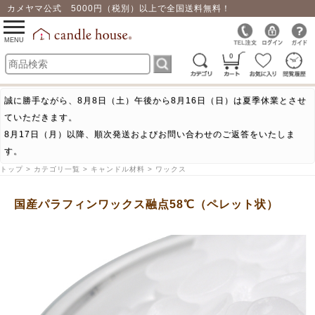
カメヤマ公式 5000円（税別）以上で全国送料無料！
0
toggle
navigation
MENU
0
誠に勝手ながら、8月8日（土）午後から8月16日（日）は夏季休業とさせ
ていただきます。
8月17日（月）以降、順次発送およびお問い合わせのご返答をいたしま
す。
トップ > カテゴリ一覧 > キャンドル材料 > ワックス
国産パラフィンワックス融点58℃（ペレット状）