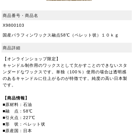
商品番号・商品名
X9800103
国産パラフィンワックス融点58℃（ペレット状）１０ｋｇ
商品詳細
【オンラインショップ限定】
キャンドル制作用のワックスとして欠かすことのできないスタ
ンダードなワックスです。単独（100％）使用の場合は透明感
のあるキャンドルに仕上がるのが特徴です。純度の高い日本製
です。
【商品情報】
■原材料：石油
■融 点：58℃
■引火点：227℃
■形 状：ペレット状
■原産国：日本