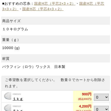
■おすすめの芯糸：
国産H芯（平芯2×3＋2）
・
国産H芯（平芯
3×3＋2）
・
国産H芯（平芯4×3＋2）
商品サイズ
１０キログラム
重量（ｇ）
10000 (g)
材質
パラフィン（ロウ）ワックス 日本製
ご希望数を選択してください。 数量０でカートから削除さ
れます。
900円
X9800101
１ｋｇ
(税込990円)
4,200円
X9800102