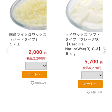
国産マイクロワックス
ソイワックス ソフト
（ハードタイプ）
タイプ（フレーク状）
１ｋｇ
【Cargill's
NatureWax(R) C-3】
2,000
円
５ｋｇ
(税込2,200円)
5,700
円
(税込6,270円)