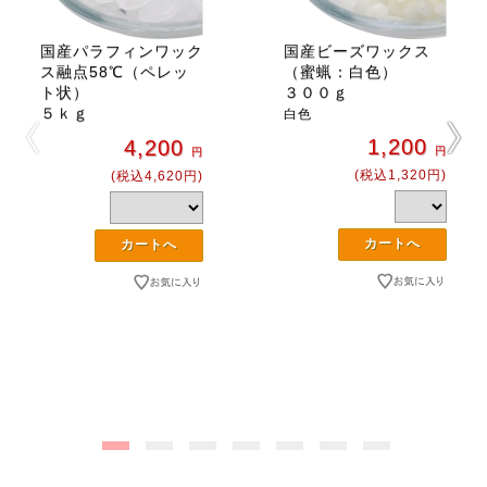
国産パラフィンワック
国産ビーズワックス
ス融点58℃（ペレッ
（蜜蝋：白色）
ト状）
３００ｇ
５ｋｇ
白色
1,200
4,200
円
円
(税込1,320円)
(税込4,620円)