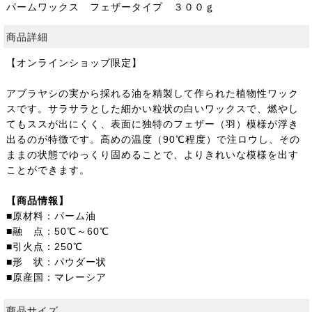
パームワックス フェザータイプ ３００ｇ
商品詳細
【オンラインショップ限定】
アブラヤシの実から採れる油を精製して作られた植物性ワック
スです。サラサラとした細かい粒状の白いワックスで、燃やし
てもススが出にくく、表面に独特のフェザー（羽）模様が浮き
出るのが特徴です。高めの温度（90℃程度）で注ロウし、その
ままの状態でゆっくり固めることで、よりきれいな模様を出す
ことができます。
【商品情報】
■原材料：パーム油
■融 点：50℃～60℃
■引火点：250℃
■形 状：パウダー状
■原産国：マレーシア
商品サイズ