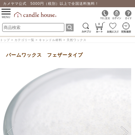
カメヤマ公式 5000円（税別）以上で全国送料無料！
0
toggle
navigation
MENU
0
トップ > カテゴリ一覧 > キャンドル材料 > 天然ワックス
パームワックス フェザータイプ