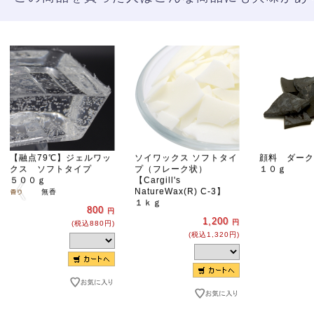
【融点79℃】ジェルワッ
ソイワックス ソフトタイ
顔料 ダーク
クス ソフトタイプ
プ（フレーク状）
１０ｇ
５００ｇ
【Cargill's
NatureWax(R) C-3】
無香
１ｋｇ
800
円
1,200
円
(税込880円)
(税込1,320円)