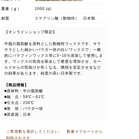
重量（ｇ）
1000 (g)
材質
ステアリン酸（動物性） 日本製
【オンラインショップ限定】
牛脂の脂肪酸を原料とした動物性ワックスです。サラ
サラとした細かいパウダー状の白いワックスで、一般
的にパラフィンワックス等に5~10％添加して使用しま
す。ワックスの気泡を除去して硬度を増加させ、モー
ルドからの型抜けが良くなる、燃焼を安定させるなど
の効果があります。純度の高い日本製です。
【商品情報】
■原材料：牛の脂肪酸
■融 点：59℃～61℃
■引火点：230℃
■形 状：パウダー状
■原産国：日本
ご希望数を選択してください。 数量０でカートから
削除されます。