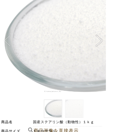
商品名
国産ステアリン酸（動物性）１ｋｇ
商品画像を直接表示
商品サイズ
１キログラム