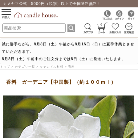
カメヤマ公式 5000円（税別）以上で全国送料無料！
0
toggle
navigation
MENU
0
誠に勝手ながら、8月8日（土）午後から8月16日（日）は夏季休業とさせ
ていただきます。
8月8日（土）午前中のご注文分までは8日（土）に発送いたします。
トップ > カテゴリ一覧 > キャンドル材料 > 香料
香料 ガーデニア【中国製】（約１００ｍｌ）