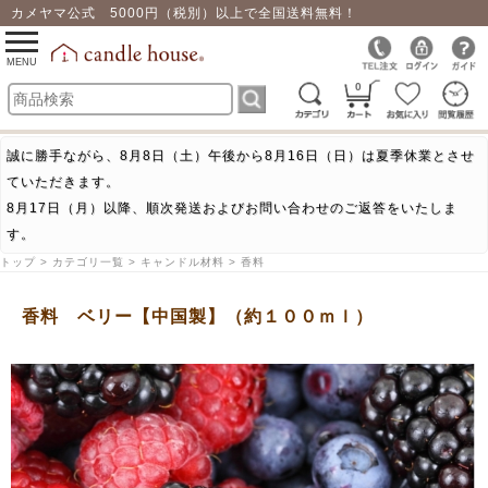
カメヤマ公式 5000円（税別）以上で全国送料無料！
0
toggle
navigation
MENU
0
誠に勝手ながら、8月8日（土）午後から8月16日（日）は夏季休業とさせ
ていただきます。
8月17日（月）以降、順次発送およびお問い合わせのご返答をいたしま
す。
トップ > カテゴリ一覧 > キャンドル材料 > 香料
香料 ベリー【中国製】（約１００ｍｌ）