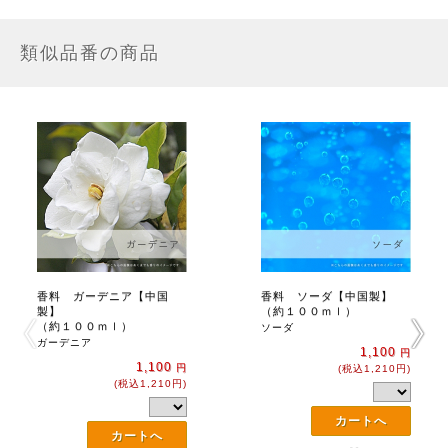
類似品番の商品
香料 ガーデニア【中国
香料 ソーダ【中国製】
製】
（約１００ｍｌ）
（約１００ｍｌ）
ソーダ
ガーデニア
1,100
円
1,100
円
(税込1,210円)
(税込1,210円)