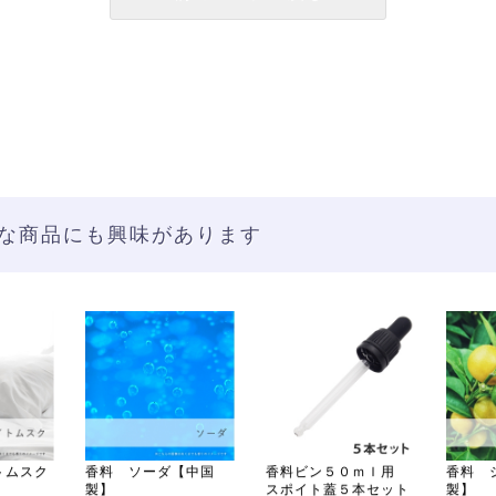
な商品にも興味があります
トムスク
香料 ソーダ【中国
香料ビン５０ｍｌ用
香料 
製】
スポイト蓋５本セット
製】