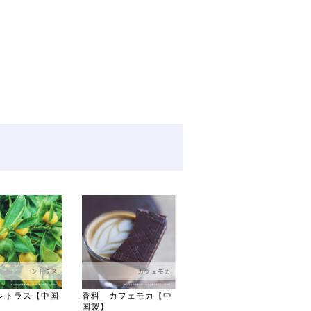
シトラス【中国
香料 カフェモカ【中
香料 サボン【中国
国製】
製】