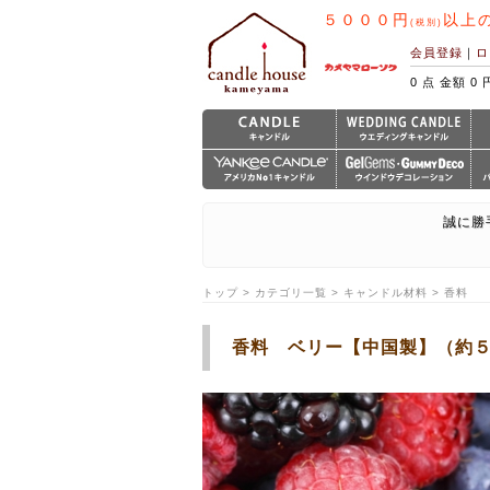
５０００円
以上
(税別)
会員登録
｜
ロ
0 点 金額 0 
誠に勝
トップ > カテゴリ一覧 > キャンドル材料 > 香料
香料 ベリー【中国製】（約