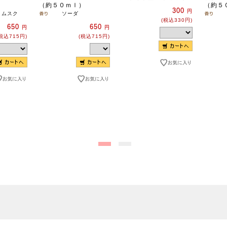
）
（約５０ｍｌ）
（約５
300
円
トムスク
ソーダ
(税込330円)
650
650
円
円
税込715円)
(税込715円)