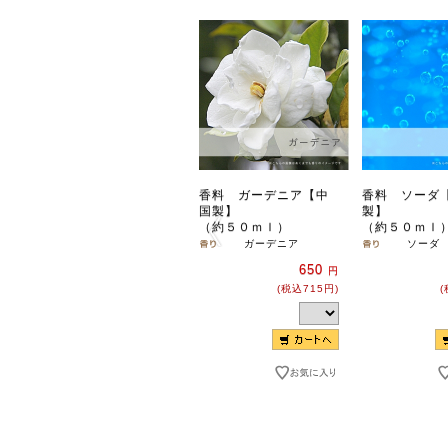
香料 ガーデニア【中
香料 ソーダ
国製】
製】
（約５０ｍｌ）
（約５０ｍｌ
ガーデニア
ソーダ
650
円
(税込715円)
(