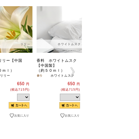
リリー【中国
香料 ホワイトムスク
香料 カーネーション
【中国製】
【中国製】
０ｍｌ）
（約５０ｍｌ）
（約５０ｍｌ）
リリー
ホワイトムスク
カーネーション
650
650
650
円
円
円
(税込715円)
(税込715円)
(税込715円)
のこり 2 個