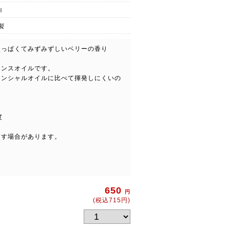
ｌ
製
酸っぱくてみずみずしいベリーの香り
ランスオイルです。
センシャルオイルに比べて揮発しにくいの
度
こす場合があります。
650
円
(税込715円)