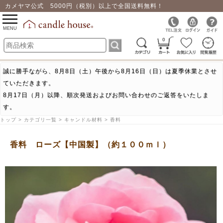
カメヤマ公式 5000円（税別）以上で全国送料無料！
0
toggle
navigation
MENU
0
誠に勝手ながら、8月8日（土）午後から8月16日（日）は夏季休業とさせ
ていただきます。
8月17日（月）以降、順次発送およびお問い合わせのご返答をいたしま
す。
トップ > カテゴリ一覧 > キャンドル材料 > 香料
香料 ローズ【中国製】（約１００ｍｌ）