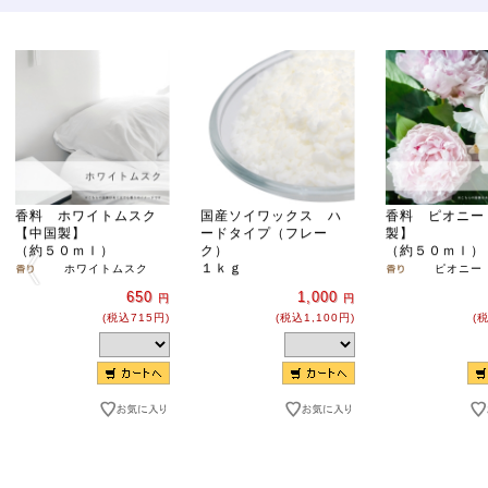
香料 ホワイトムスク
国産ソイワックス ハ
香料 ピオニー
【中国製】
ードタイプ（フレー
製】
（約５０ｍｌ）
ク）
（約５０ｍｌ）
１ｋｇ
ホワイトムスク
ピオニー
650
1,000
円
円
(税込715円)
(税込1,100円)
(