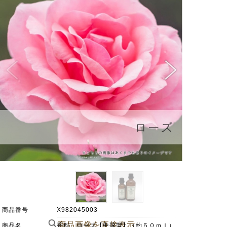
商品番号
X982045003
商品画像を直接表示
商品名
香料 ローズ【中国製】（約５０ｍｌ）