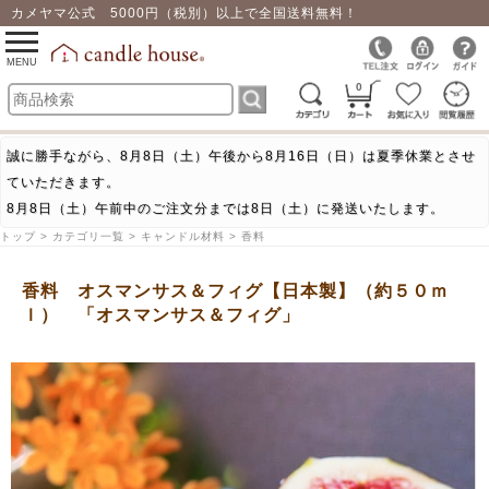
カメヤマ公式 5000円（税別）以上で全国送料無料！
0
toggle
navigation
MENU
0
誠に勝手ながら、8月8日（土）午後から8月16日（日）は夏季休業とさせ
ていただきます。
8月8日（土）午前中のご注文分までは8日（土）に発送いたします。
トップ > カテゴリ一覧 > キャンドル材料 > 香料
香料 オスマンサス＆フィグ【日本製】（約５０ｍ
ｌ） 「オスマンサス＆フィグ」