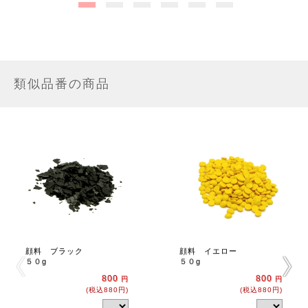
類似品番の商品
顔料 ブラック
顔料 イエロー
５０g
５０g
800
800
円
円
(税込880円)
(税込880円)