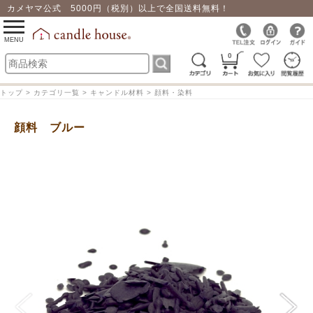
カメヤマ公式 5000円（税別）以上で全国送料無料！
0
toggle
navigation
MENU
0
トップ > カテゴリ一覧 > キャンドル材料 > 顔料・染料
顔料 ブルー