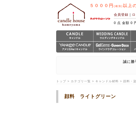
５０００円
以上
(税別)
会員登録
｜
ロ
0 点 金額 0 
誠に勝
トップ > カテゴリ一覧 > キャンドル材料 > 顔料・
顔料 ライトグリーン