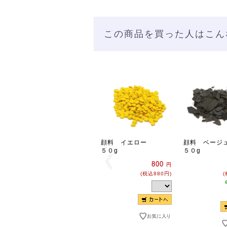
この商品を買った人はこん
顔料 イエロー
顔料 ベージ
５０g
５０g
800
円
(税込880円)
(