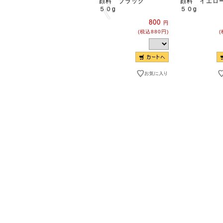
顔料 ブラック
顔料 イエロ
５０g
５０g
800
円
(税込880円)
(