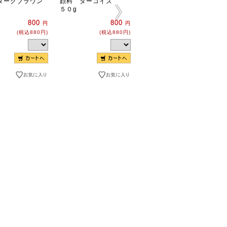
ダークブラウン
顔料 ターコイズ
顔料 パープル
５０g
５０g
800
800
800
円
円
円
(税込880円)
(税込880円)
(税込880円)