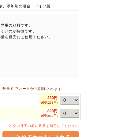
剤、添加剤の混合 ドイツ製
た専用の顔料です。
にくいのが特徴です。
％の量を目安にご使用ください。
 数量０でカートから削除されます。
230円
(税込253円)
800円
(税込880円)
ボタン押下の前に数量を指定してください