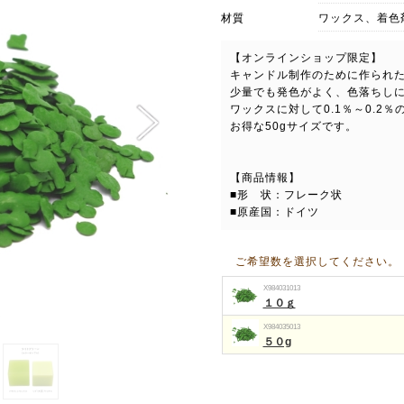
材質
ワックス、着色
【オンラインショップ限定】
キャンドル制作のために作られ
少量でも発色がよく、色落ちし
ワックスに対して0.1％～0.2
お得な50gサイズです。
【商品情報】
■形 状：フレーク状
■原産国：ドイツ
ご希望数を選択してください。
X984031013
１０ｇ
X984035013
５０g