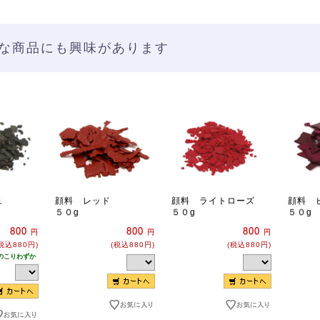
な商品にも興味があります
ュ
顔料 レッド
顔料 ライトローズ
顔料 
５０g
５０g
５０g
800
800
800
円
円
円
税込880円)
(税込880円)
(税込880円)
のこりわずか