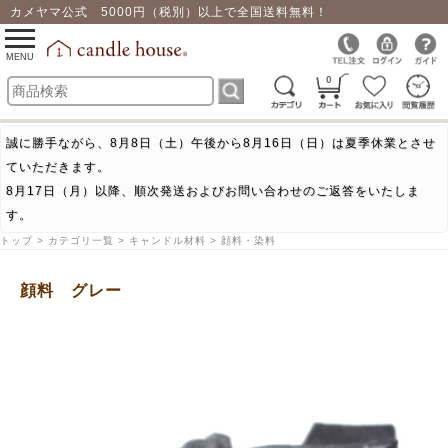
カメヤマ公式 5000円（税別）以上で全国送料無料！
0
toggle
navigation
MENU
0
誠に勝手ながら、8月8日（土）午後から8月16日（日）は夏季休業とさせ
ていただきます。
8月17日（月）以降、順次発送およびお問い合わせのご返答をいたしま
す。
トップ > カテゴリ一覧 > キャンドル材料 > 顔料・染料
顔料 グレー