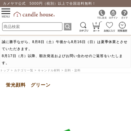
カメヤマ公式 5000円（税別）以上で全国送料無料！
0
toggle
navigation
MENU
0
誠に勝手ながら、8月8日（土）午後から8月16日（日）は夏季休業とさせ
ていただきます。
8月17日（月）以降、順次発送およびお問い合わせのご返答をいたしま
す。
トップ > カテゴリ一覧 > キャンドル材料 > 顔料・染料
蛍光顔料 グリーン