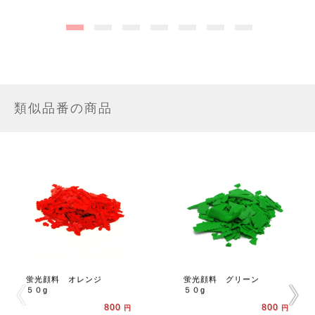
類似品番の商品
蛍光顔料 オレンジ
蛍光顔料 グリーン
５０g
５０g
800
800
円
円