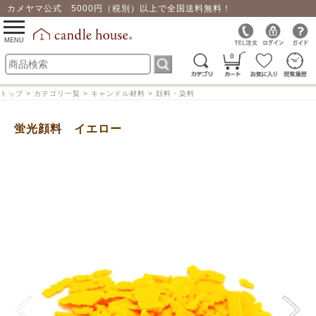
カメヤマ公式 5000円（税別）以上で全国送料無料！
0
toggle
navigation
MENU
0
トップ > カテゴリ一覧 > キャンドル材料 > 顔料・染料
蛍光顔料 イエロー