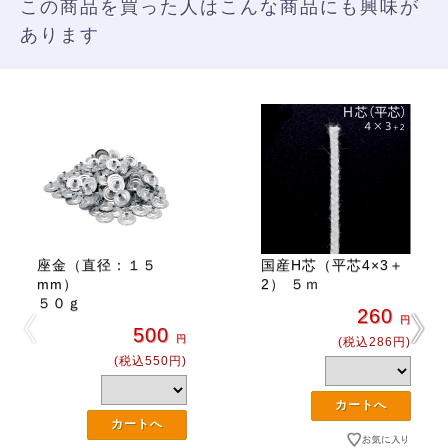
この商品を買った人はこんな商品にも興味が
あります
座金（直径：１５
国産H芯（平芯4×3＋
mm）
2） ５ｍ
５０ｇ
260
円
500
円
(税込286円)
(税込550円)