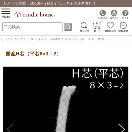
カメヤマ公式 5000円（税別）以上で全国送料無料！
0
toggle
navigation
MENU
0
トップ > カテゴリ一覧 > キャンドル材料 > 座金／芯（綿・HTP・木製）
国産H芯（平芯8×3＋2）