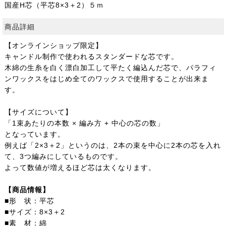
国産H芯（平芯8×3＋2）５ｍ
商品詳細
【オンラインショップ限定】
キャンドル制作で使われるスタンダードな芯です。
木綿の生糸を白く漂白加工して平たく編込んだ芯で、パラフィ
ンワックスをはじめ全てのワックスで使用することが出来ま
す。
【サイズについて】
「1束あたりの本数 × 編み方 + 中心の芯の数」
となっています。
例えば「2×3＋2」というのは、2本の束を中心に2本の芯を入れ
て、3つ編みにしているものです。
よって数値が増えるほど芯は太くなります。
【商品情報】
■形 状：平芯
■サイズ：8×3＋2
■素 材：綿