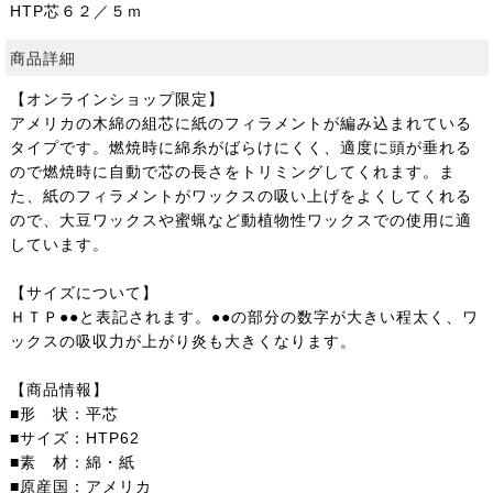
HTP芯６２／５ｍ
商品詳細
【オンラインショップ限定】
アメリカの木綿の組芯に紙のフィラメントが編み込まれている
タイプです。燃焼時に綿糸がばらけにくく、適度に頭が垂れる
ので燃焼時に自動で芯の長さをトリミングしてくれます。ま
た、紙のフィラメントがワックスの吸い上げをよくしてくれる
ので、大豆ワックスや蜜蝋など動植物性ワックスでの使用に適
しています。
【サイズについて】
ＨＴＰ●●と表記されます。●●の部分の数字が大きい程太く、ワ
ックスの吸収力が上がり炎も大きくなります。
【商品情報】
■形 状：平芯
■サイズ：HTP62
■素 材：綿・紙
■原産国：アメリカ