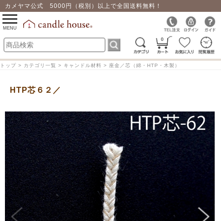
カメヤマ公式 5000円（税別）以上で全国送料無料！
0
toggle
navigation
MENU
0
トップ > カテゴリ一覧 > キャンドル材料 > 座金／芯（綿・HTP・木製）
HTP芯６２／