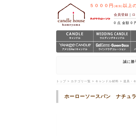
５０００円
以上
(税別)
会員登録
｜
ロ
0 点 金額 0 
誠に勝
トップ > カテゴリ一覧 > キャンドル材料 > 道具
ホーローソースパン ナチュ