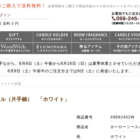
のご購入で送料無料！
会員登録＆ご購入で商品代金の５％分のポイントをプレゼ
グイン
円 送料 0 円
手ながら、8月8日（土）午後から8月16日（日）は夏季休業とさせていただ
8月8日（土）午前中のご注文分までは8日（土）に発送いたします。
・キャンドル容器
ラル（片手鍋） 「ホワイト」
商品番号
X9892402W
商品名
ホーローソース
色
ホワイト