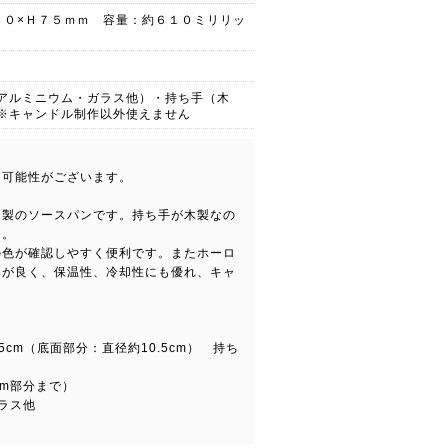
４０×Ｈ７５ｍｍ 容量：約６１０ミリリッ
アルミニウム・ガラス他）・持ち手（木
※キャンドル制作以外使えません
る可能性がございます。
ー製のソースパンです。持ち手が木製なの
ん。
の色が確認しやすく便利です。またホーロ
率が良く、保温性、冷却性にも優れ、キャ
。
.5cm（底面部分：直径約10.5cm） 持ち
cm部分まで）
ラス他