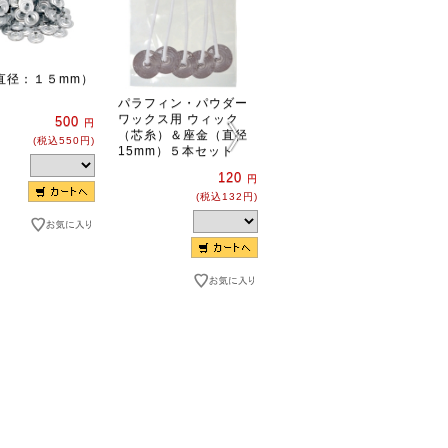
直径：１５mm）
国産ソイワックス ハ
ードタイプ（フレー
パラフィン・パウダー
ク）
ワックス用 ウィック
500
円
１ｋｇ
（芯糸）＆座金（直径
(税込550円)
15mm）５本セット
1,000
円
(税込1,100円)
120
円
(税込132円)