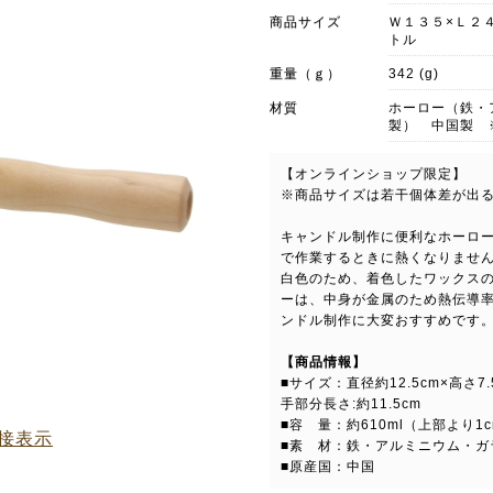
商品サイズ
Ｗ１３５×Ｌ２
トル
重量（ｇ）
342 (g)
材質
ホーロー（鉄・
製） 中国製 
【オンラインショップ限定】
※商品サイズは若干個体差が出
キャンドル制作に便利なホーロ
で作業するときに熱くなりませ
白色のため、着色したワックス
ーは、中身が金属のため熱伝導
ンドル制作に大変おすすめです
【商品情報】
■サイズ：直径約12.5cm×高さ7
手部分長さ:約11.5cm
■容 量：約610ml（上部より1
接表示
■素 材：鉄・アルミニウム・ガ
■原産国：中国