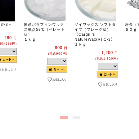
3×3＋
国産パラフィンワック
ソイワックス ソフトタ
座金（
ス融点58℃（ペレット
イプ（フレーク状）
５０ｇ
状）
【Cargill's
260
円
１ｋｇ
NatureWax(R) C-3】
税込286円)
１ｋｇ
900
円
1,200
円
(税込990円)
(税込1,320円)