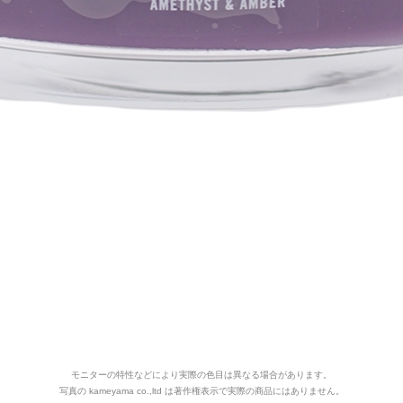
モニターの特性などにより実際の色目は異なる場合があります。
写真の kameyama co.,ltd は著作権表示で実際の商品にはありません。