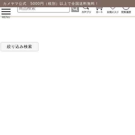
カメヤマ公式 5000円（税別）以上で全国送料無料！
0
toggle
navigation
MENU
絞り込み検索