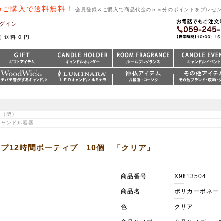
のご購入で送料無料！
会員登録＆ご購入で商品代金の５％分のポイントをプレゼ
グイン
円 送料 0 円
ド（型）
・キャンドル容器
プ12時間ボーティブ 10個 「クリア」
商品番号
X9813504
商品名
ポリカーボネー
色
クリア