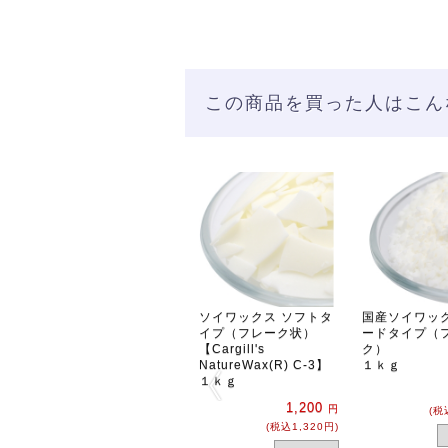
この商品を買った人はこん
ソイワックス ソフトタ
国産ソイワッ
イプ（フレーク状）
ードタイプ（
【Cargill's
ク）
NatureWax(R) C-3】
１ｋｇ
１ｋｇ
1,200
円
(税
(税込1,320円)