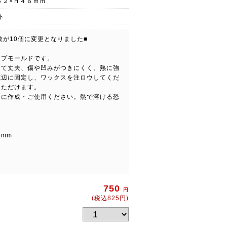
５２×Ｈ４６ｍｍ
ト
り数が10個に変更となりました■
ップモールドです。
くて丈夫、傷や凹みがつきにくく、熱に強
底辺に固定し、ワックスを注ロウしてくだ
いただけます。
うに作成・ご使用ください。熱で溶ける恐
6mm
750
円
(税込825円)