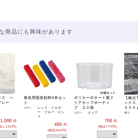
な商品にも興味があります
クス ハ
着色用固形顔料4本セッ
ポリカーボネート製ク
【融点
フレー
ト
リアカップボーティ
ックス
ブ ２０個
５００
レッド・イエロ
ー・ブルー・ピン
クリア
ク
1,000
700
円
円
400
円
込1,100円)
(税込770円)
(税込440円)