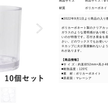
商品サイズ
商品サイズ：φ
材質
ポリカーボネイ
■2022年9月1日より商品の入
ポリカーボネート製のクリアカ
ガラスのような透明感があり軽
いのが特徴です。芯付き座金を
さい。どのワックスでもお使い
※カップに火が直接触れないよ
れがあります。
【商品情報】
■サ イ ズ：約直径52mm×高さ4
■耐熱温度：120℃
■素 材：ポリカーボネイト
■原産国：マレーシア