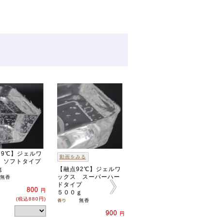
79℃】ジェルワ
ポリカーボネート製ク
動画をみる
 ソフトタイプ
リアカップ 24時間ボ
ｇ
【融点92℃】ジェルワ
ーティブ 10個
ックス スーパーハー
無香
クリア
ドタイプ
800
1,000
円
円
５００ｇ
(税込880円)
(税込1,100円)
無香
900
円