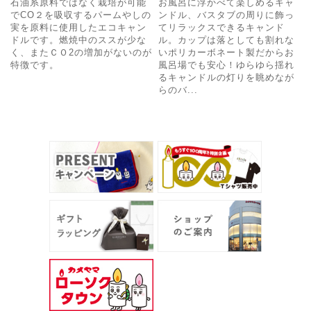
石油系原料ではなく栽培が可能
お風呂に浮かべて楽しめるキャ
でCO２を吸収するパームやしの
ンドル、バスタブの周りに飾っ
実を原料に使用したエコキャン
てリラックスできるキャンド
ドルです。燃焼中のススが少な
ル。カップは落としても割れな
く、またＣＯ2の増加がないのが
いポリカーボネート製だからお
特徴です。
風呂場でも安心！ゆらゆら揺れ
るキャンドルの灯りを眺めなが
らのバ...