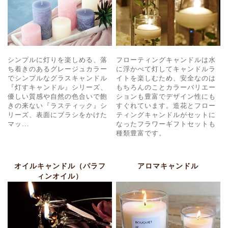
シンプルに灯りを楽しめる、落
フローティングキャンドルは水
ち着きのあるグレージュカラー
に浮かべて灯してキャンドルラ
でシンプルなグラスキャンドル
イトを楽しむため、安全なのは
『灯すキャンドル』シリーズ、
もちろんのことカラーバリエー
優しい質感や自然の色合いで飽
ションも豊富でデザイン性にも
きの来ない『ラスティック』シ
すぐれています。造花とフロー
リーズ、表面にブラシをかけた
ティングキャンドルがセットに
マッ...
なったフラワーギフトセットも
種類豊富です。
オイルキャンドル（パラフ
アロマキャンドル
ィンオイル）