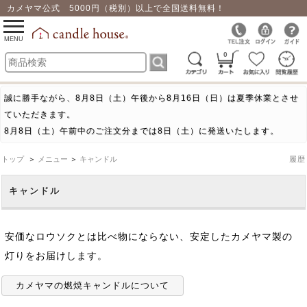
カメヤマ公式 5000円（税別）以上で全国送料無料！
0
toggle
navigation
MENU
0
誠に勝手ながら、8月8日（土）午後から8月16日（日）は夏季休業とさせ
ていただきます。
8月8日（土）午前中のご注文分までは8日（土）に発送いたします。
トップ
＞
メニュー
＞
キャンドル
履歴
キャンドル
安価なロウソクとは比べ物にならない、安定したカメヤマ製の
灯りをお届けします。
カメヤマの燃焼キャンドルについて