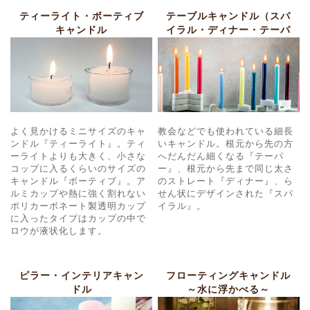
ティーライト・ボーティブ
テーブルキャンドル（スパ
キャンドル
イラル・ディナー・テーパ
ー）
よく見かけるミニサイズのキャ
教会などでも使われている細長
ンドル『ティーライト』。ティ
いキャンドル。根元から先の方
ーライトよりも大きく、小さな
へだんだん細くなる『テーパ
コップに入るくらいのサイズの
ー』、根元から先まで同じ太さ
キャンドル『ボーティブ』。ア
のストレート『ディナー』、ら
ルミカップや熱に強く割れない
せん状にデザインされた『スパ
ポリカーボネート製透明カップ
イラル』。
に入ったタイプはカップの中で
ロウが液状化します。
ピラー・インテリアキャン
フローティングキャンドル
ドル
～水に浮かべる～