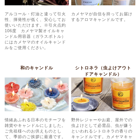
アルコール・灯油と違って引火
カメヤマが自信を持ってお届け
性、揮発性が低く、安心してお
するアロマキャンドルです。
使いいただけます。※引火点約
106度 カメヤマ製オイルキャ
ンドル用容器（ガラスボトル）
にはカメヤマのオイルキャンド
ルをご使用ください。
和のキャンドル
シトロネラ（虫よけアウト
ドアキャンドル）
情緒あふれる日本のモチーフを
野外レジャーやお庭、屋外での
雑貨やキャンドルにしました。
虫よけとして必需品、虫が嫌う
ご先祖様へのお供えものとし
といわれるシトロネラの香りの
て、季節のご挨拶に最適です。
キャンドルです。カメヤマキャ