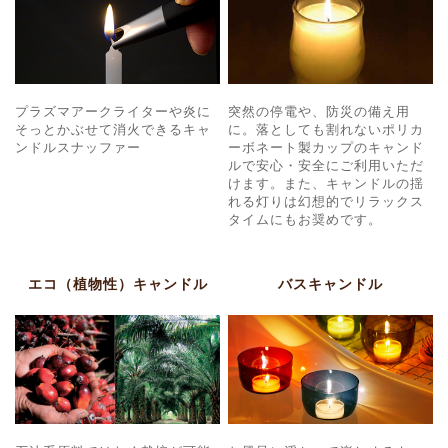
プラズマアークライターや炎に
突然の停電や、防災の備え用
そっとかぶせて消火できるキャ
に。落としても割れないポリカ
ンドルスナッファー
ーボネート製カップのキャンド
ルで安心・安全にご利用いただ
けます。また、キャンドルの揺
れる灯りは幻想的でリラックス
タイムにもお奨めです。
エコ（植物性）キャンドル
バスキャンドル