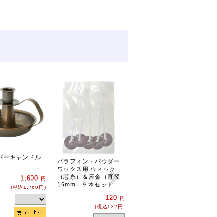
ティーライトティン １
パーキャンドル
００個入（植物原料配
パラフィン・パウダー
合）
ワックス用 ウィック
（芯糸）＆座金（直径
1,600
2,700
円
円
15mm）５本セット
(税込1,760円)
(税込2,970円)
120
円
(税込132円)