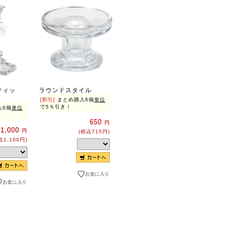
ティッ
ラウンドスタイル
[割引]
まとめ購入6個
単位
で5％引き！
入6個
単位
650
円
1,000
円
(税込715円)
込1,100円)