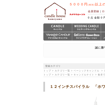
５０００円
以上
(税別)
会員登録
｜
ロ
0 点 金額 0 
誠に勝
登録カテゴリ
トップ > カテゴリ一覧 > ベーシックキャンドル 
トップ > カテゴリ一覧 > キャンドルナイト > 食
１２インチスパイラル 「ホ