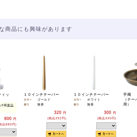
な商品にも興味があります
ティッ
１０インチテーパー
１０インチテーパー
手燭
（テー
ゴールド
ホワイト
用）
無香
無香
入6個
単位
320
300
円
円
800
(税込352円)
(税込330円)
円
税込880円)