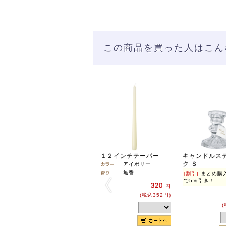
この商品を買った人はこん
１２インチテーパー
キャンドルス
ク Ｓ
アイボリー
無香
[割引]
まとめ購
で5％引き！
320
円
(税込352円)
(