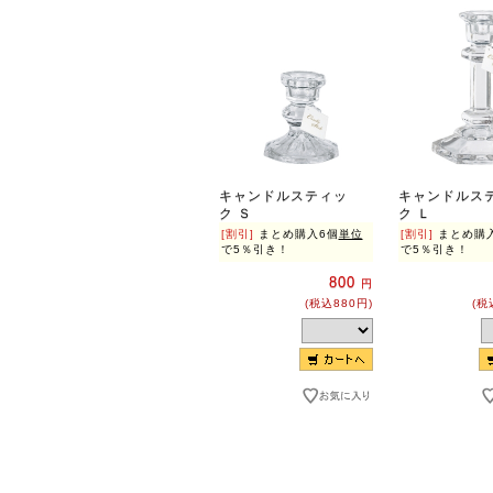
キャンドルスティッ
キャンドルス
ク Ｓ
ク Ｌ
[割引]
まとめ購入6個
単位
[割引]
まとめ購
で5％引き！
で5％引き！
800
円
(税込880円)
(税