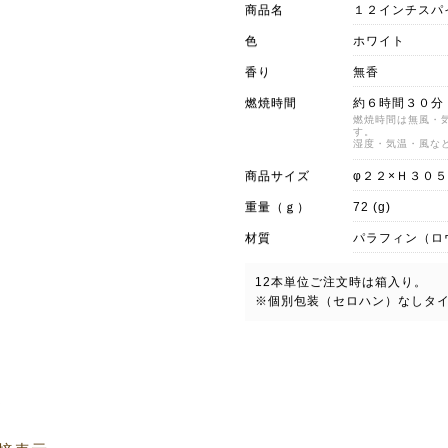
商品名
１２インチスパ
色
ホワイト
香り
無香
燃焼時間
約６時間３０分
燃焼時間は無風・
す。
湿度・気温・風な
商品サイズ
φ２２×Ｈ３０
重量（ｇ）
72 (g)
材質
パラフィン（ロ
12本単位ご注文時は箱入り。
※個別包装（セロハン）なしタ