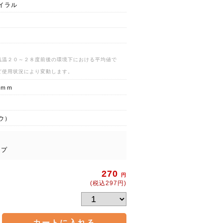
イラル
気温２０～２８度前後の環境下における平均値で
ど使用状況により変動します。
５ｍｍ
ウ）
イプ
270
円
(税込297円)