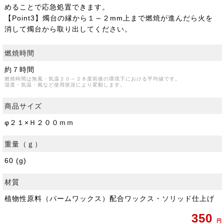
めることで応急処置できます。
【Point3】燭台の縁から１～２mm上まで燃焼が進んだら火を
消して燭台から取り出してください。
燃焼時間
約７時間
燃焼時間は無風・気温２０～２８度前後の環境下における平均値です。
湿度・気温・風など使用状況により変動します。
商品サイズ
φ２１×Ｈ２００ｍｍ
重量（ｇ）
60 (g)
材質
植物性原料（パームワックス）配合ワックス・ソリッド仕上げ
350
円