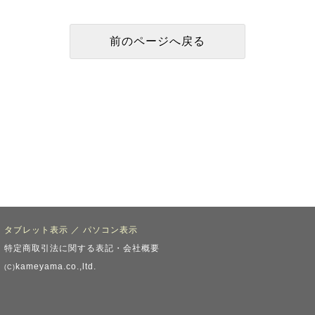
タブレット表示
／
パソコン表示
特定商取引法に関する表記・会社概要
kameyama.co.,ltd.
(C)