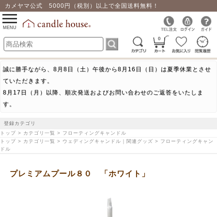
カメヤマ公式 5000円（税別）以上で全国送料無料！
0
toggle
navigation
MENU
0
誠に勝手ながら、8月8日（土）午後から8月16日（日）は夏季休業とさせ
ていただきます。
8月17日（月）以降、順次発送およびお問い合わせのご返答をいたしま
す。
登録カテゴリ
トップ > カテゴリ一覧 > フローティングキャンドル
トップ > カテゴリ一覧 > ウェディングキャンドル｜関連グッズ > フローティングキャン
ドル
プレミアムプール８０ 「ホワイト」