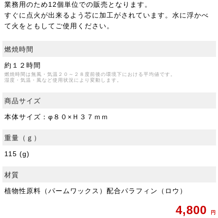
業務用のため12個単位での販売となります。
すぐに点火が出来るよう芯に加工がされています。水に浮かべ
て火をともしてご使用ください。
燃焼時間
約１２時間
燃焼時間は無風・気温２０～２８度前後の環境下における平均値です。
湿度・気温・風など使用状況により変動します。
商品サイズ
本体サイズ：φ８０×Ｈ３７ｍｍ
重量（ｇ）
115 (g)
材質
植物性原料（パームワックス）配合パラフィン（ロウ）
4,800
円