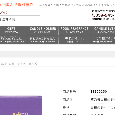
のご購入で送料無料！
会員登録＆ご購入で商品代金の５％分のポイントをプレゼ
グイン
円 送料 0 円
りで選ぶ】白檀・沈香等 香木系
商品番号
13150250
商品名
葵乃舞白檀の香
香り
白檀の香り／け