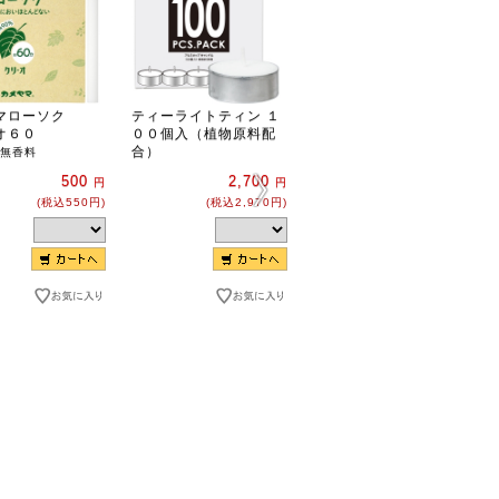
マローソク
ティーライトティン １
孔官堂 香りの記憶 珈
オ６０
００個入（植物原料配
琲【灰も煙も非常に少
合）
ない】
無香料
珈琲（コーヒー）
500
2,700
円
円
の芳ばしい香り
(税込550円)
(税込2,970円)
850
円
(税込935円)