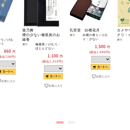
葵乃舞
孔官堂 白檀花月
カメヤ
煙の少ない備長炭のお
クリ・
白檀の香り／けむ
線香
り：少ない
香り／けむ
つう
極微香／けむり：
1,500
円
ほとんどない
660
円
(税込1,650円)
1,100
円
税込726円)
(税込1,210円)