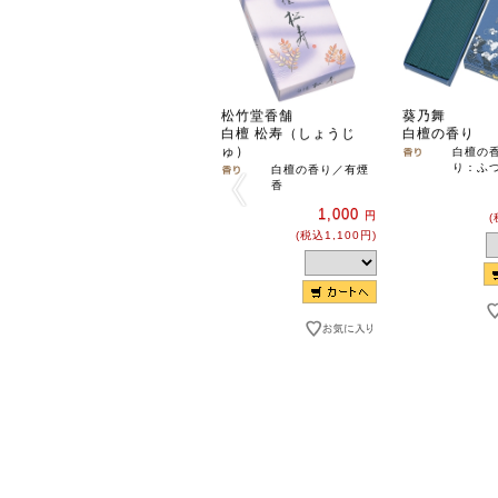
松竹堂香舗
葵乃舞
白檀 松寿（しょうじ
白檀の香り
ゅ）
白檀の
り：ふ
白檀の香り／有煙
香
1,000
円
(
(税込1,100円)