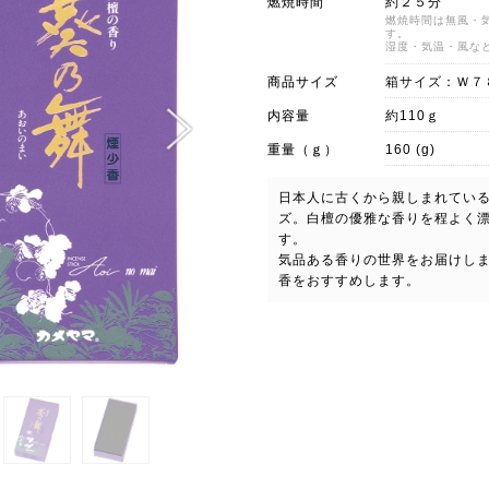
燃焼時間
約２５分
燃焼時間は無風・
す。
湿度・気温・風な
商品サイズ
箱サイズ：Ｗ７
内容量
約110ｇ
重量（ｇ）
160 (g)
日本人に古くから親しまれてい
ズ。白檀の優雅な香りを程よく
す。
気品ある香りの世界をお届けし
香をおすすめします。