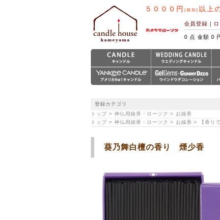
５０００円
以上
(税別)
会員登録
｜
ロ
0 点 金額 0 
登録カテゴリ
トップ > 神仏用線香・ローソク > お線香
トップ > 神仏用線香・ローソク > お線香 > 【香
葵乃舞白檀の香り 煙少香