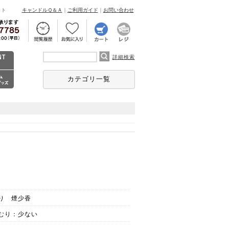
ント
キャンドルＱ＆Ａ
｜
ご利用ガイド
｜
お問い合わせ
詳細検索
カテゴリ一覧
り 煙少香
むり：少ない