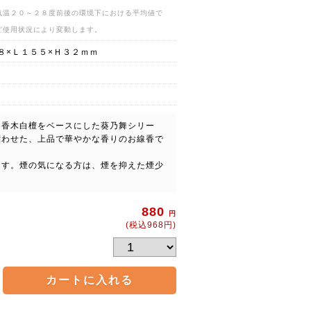
気温２０～２８度前後の環境下における平均値で
ど使用状況により変動します。
８×Ｌ１５５×Ｈ３２ｍｍ
る香木白檀をベースにした葵乃舞シリー
漂わせた、上品で華やかな香りのお線香で
ます。煙の気になる方は、煙を抑えた煙少
880
円
(税込968円)