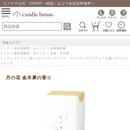
カメヤマ公式 5000円（税別）以上で全国送料無料！
0
toggle
navigation
MENU
0
登録カテゴリ
トップ > 神仏用線香・ローソク > 金木犀特集
トップ > 神仏用線香・ローソク > 名香 月の花
トップ > カテゴリ一覧 > ルームフレグランス・フレグランスアイテム > お香／ルームイ
ンセンス
月の花 金木犀の香り