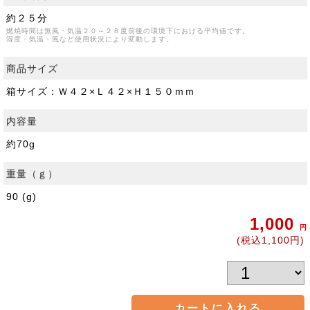
約２５分
燃焼時間は無風・気温２０～２８度前後の環境下における平均値です。
湿度・気温・風など使用状況により変動します。
商品サイズ
箱サイズ：Ｗ４２×Ｌ４２×Ｈ１５０ｍｍ
内容量
約70g
重量（ｇ）
90 (g)
1,000
円
(税込1,100円)