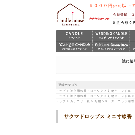
５０００円
以上
(税別)
会員登録
｜
ロ
0 点 金額 0 
誠に勝
登録カテゴリ
トップ > 神仏用線香・ローソク > 好物キャンドル
トップ > 神仏用線香・ローソク > 好物キャンドル 
トップ > カテゴリ一覧 > 好物シリーズ・コラボ線
サクマドロップス ミニ寸線香