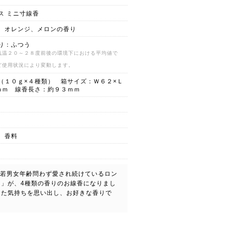
ス ミニ寸線香
、オレンジ、メロンの香り
り：ふつう
気温２０～２８度前後の環境下における平均値で
ど使用状況により変動します。
（１０ｇ×４種類） 箱サイズ：Ｗ６２×Ｌ
ｍｍ 線香長さ：約９３ｍｍ
、香料
老若男女年齢問わず愛され続けているロン
」が、4種類の香りのお線香になりまし
した気持ちを思い出し、お好きな香りで