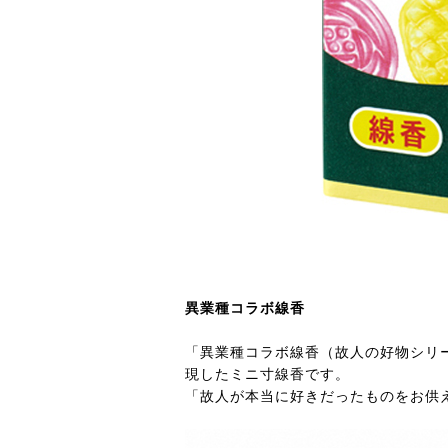
異業種コラボ線香
「異業種コラボ線香（故人の好物シリ
現したミニ寸線香です。
「故人が本当に好きだったものをお供