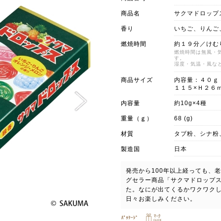
商品名
サクマドロップ
香り
いちご、りんご
燃焼時間
約１９分／けむ
燃焼時間は無風・
す。
湿度・気温・風な
商品サイズ
内容量：４０ｇ
１１５×Ｈ２６
内容量
約10g×4種
重量（ｇ）
68 (g)
材質
タブ粉、シナ粉
製造国
日本
発売から100年以上経っても、
グセラー商品「サクマドロップス
た。なにが出てくるかワクワク
日々お楽しみください。