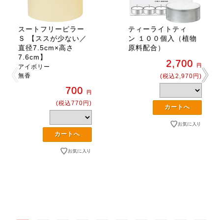
スートフリーピラー
ティーライトティ
Ｓ 【ススが少ない／
ン １００個入（植物
直径7.5cm×高さ
原料配合）
7.6cm】
2,700
円
アイボリー
無香
(税込2,970円)
700
円
(税込770円)