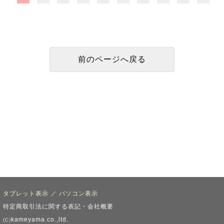
タブレット表示
／
パソコン表示
特定商取引法に関する表記・会社概要
kameyama.co.,ltd.
(C)