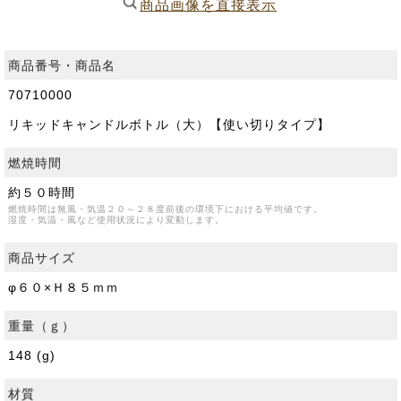
商品画像を直接表示
商品番号・商品名
70710000
リキッドキャンドルボトル（大）【使い切りタイプ】
燃焼時間
約５０時間
燃焼時間は無風・気温２０～２８度前後の環境下における平均値です。
湿度・気温・風など使用状況により変動します。
商品サイズ
φ６０×Ｈ８５ｍｍ
重量（ｇ）
148 (g)
材質