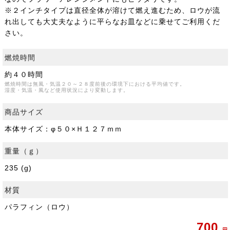
※２インチタイプは直径全体が溶けて燃え進むため、ロウが流
れ出しても大丈夫なように平らなお皿などに乗せてご利用くだ
さい。
燃焼時間
約４０時間
燃焼時間は無風・気温２０～２８度前後の環境下における平均値です。
湿度・気温・風など使用状況により変動します。
商品サイズ
本体サイズ：φ５０×Ｈ１２７ｍｍ
重量（ｇ）
235 (g)
材質
パラフィン（ロウ）
700
円