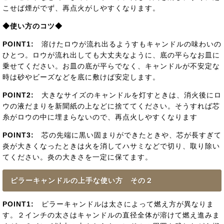
こせば煙がでず、再点火がしやすくなります。
◆使い方のコツ◆
POINT1:
溶けたロウが流れ出るようすもキャンドルの味わいの
ひとつ。ロウが流れ出しても大丈夫なように、底の平らなお皿に
乗せてください。お皿の底が平らでなく、キャンドルが不安定な
時は砂やビーズなどを底に敷けば安定します。
POINT2:
大きなサイズのキャンドルを灯すときは、消火後にロ
ウの液だまりを新聞紙の上などに捨ててください。そうすれば芯
糸がロウの中に埋まらないので、再点火しやすくなります
POINT3:
芯の先端に黒い固まりができたときや、芯が長すぎて
炎が大きくなったときは火を消してハサミなどで切り、取り除い
てください。炎の大きさを一定に保てます。
ピラーキャンドルの上手な使い方 その２
POINT1:
ピラーキャンドルは太さによって燃え方が異なりま
す。２インチの太さはキャンドルの直径全体が溶けて燃え進みま