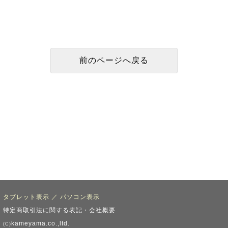
タブレット表示
／
パソコン表示
特定商取引法に関する表記・会社概要
kameyama.co.,ltd.
(C)