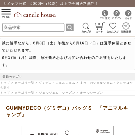
カメヤマ公式 5000円（税別）以上で全国送料無料！
0
toggle
navigation
MENU
0
誠に勝手ながら、8月8日（土）午後から8月16日（日）は夏季休業とさせ
ていただきます。
8月17日（月）以降、順次発送およびお問い合わせのご返答をいたしま
す。
登録カテゴリ
トップ > カテゴリ一覧 > グミデコ・ジェルジェム > すべてのジェルジェム・グミデコか
ら探す
トップ > カテゴリ一覧 > ジェルジェム シーズン > オールシーズン
GUMMYDECO（グミデコ）バッグＳ 「アニマルキ
ャンプ」