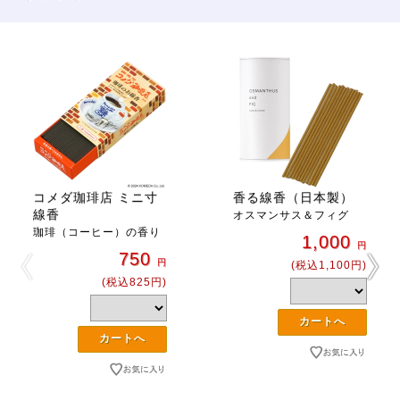
コメダ珈琲店 ミニ寸
香る線香（日本製）
線香
オスマンサス＆フィグ
珈琲（コーヒー）の香り
1,000
円
750
円
(税込1,100円)
(税込825円)