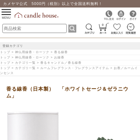
カメヤマ公式 5000円（税別）以上で全国送料無料！
0
toggle
navigation
MENU
0
登録カテゴリ
トップ > 神仏用線香・ローソク > 香る線香
トップ > 神仏用線香・ローソク > お線香
トップ > カテゴリ一覧 > 香るキャンドル／香る線香
トップ > カテゴリ一覧 > ルームフレグランス・フレグランスアイテム > お香／ルームイ
ンセンス
香る線香（日本製） 「ホワイトセージ＆ゼラニウ
ム」