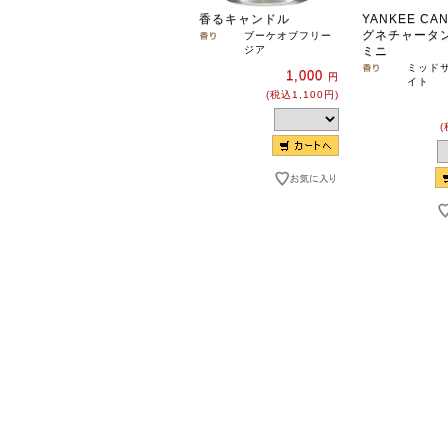
香るキャンドル
YANKEE CA
グネチャータ
ブーケオブフリー
ジア
ミニ
ミッド
1,000
円
イト
(税込1,100円)
(