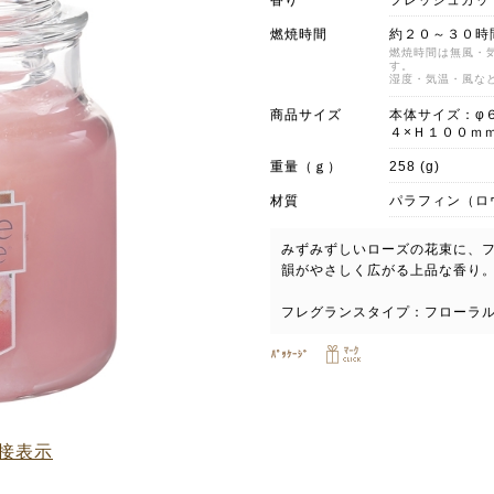
香り
フレッシュカッ
燃焼時間
約２０～３０時
燃焼時間は無風・
す。
湿度・気温・風な
商品サイズ
本体サイズ：φ
４×Ｈ１００ｍ
重量（ｇ）
258 (g)
材質
パラフィン（ロ
みずみずしいローズの花束に、
韻がやさしく広がる上品な香り
フレグランスタイプ：フローラ
接表示