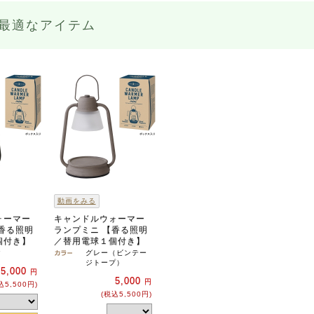
最適なアイテム
動画をみる
ォーマー
キャンドルウォーマー
香る照明
ランプミニ 【香る照明
個付き】
／替用電球１個付き】
ク
グレー（ビンテー
ジトープ）
5,000
円
5,000
円
込5,500円)
(税込5,500円)