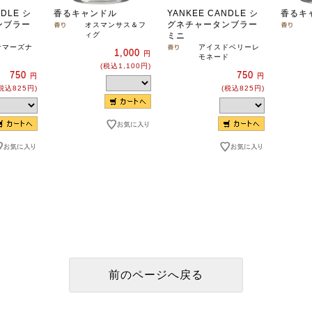
NDLE シ
香るキャンドル
YANKEE CANDLE シ
香るキ
ンブラー
グネチャータンブラー
オスマンサス＆フ
ィグ
ミニ
サマーズナ
アイスドベリーレ
1,000
円
モネード
(税込1,100円)
750
750
円
円
税込825円)
(税込825円)