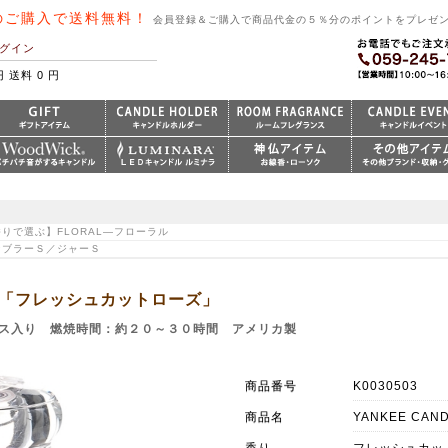
のご購入で送料無料！
会員登録＆ご購入で商品代金の５％分のポイントをプレゼ
グイン
円 送料 0 円
香りで選ぶ】FLORAL―フローラル
タンブラーＳ／ジャーＳ
S 「フレッシュカットローズ」
ス入り 燃焼時間：約２０～３０時間 アメリカ製
商品番号
K0030503
商品名
YANKEE CAN