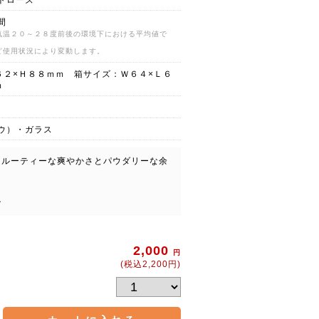
トローズ
間
気温２０～２８度前後の環境下における平均値で
ど使用状況により変動します。
６２×Ｈ８８ｍｍ 箱サイズ：Ｗ６４×Ｌ６
ｍ
ウ）・ガラス
フルーティーな爽やかさとパウダリーな余
。
ル
2,000
円
(税込2,200円)