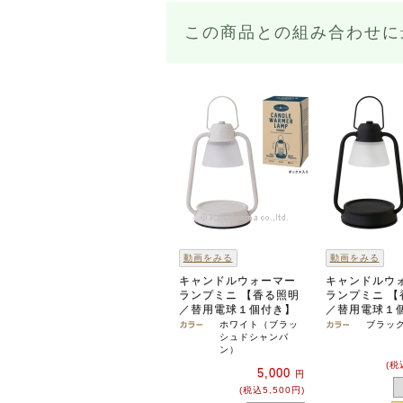
この商品との組み合わせに
動画をみる
動画をみる
キャンドルウォーマー
キャンドルウ
ランプミニ 【香る照明
ランプミニ 【
／替用電球１個付き】
／替用電球１
ホワイト（ブラッ
ブラッ
シュドシャンパ
ン）
(税
5,000
円
(税込5,500円)