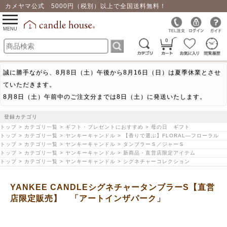
カメヤマ公式 5000円（税別）以上で全国送料無料！
0
toggle
navigation
MENU
0
誠に勝手ながら、8月8日（土）午後から8月16日（日）は夏季休業とさせ
ていただきます。
8月8日（土）午前中のご注文分までは8日（土）に発送いたします。
登録カテゴリ
トップ > カテゴリ一覧 > ギフト・プレゼントにおすすめ > 母の日 ギフト
トップ > カテゴリ一覧 > ヤンキーキャンドル > 【香りで選ぶ】FLORAL―フローラル
トップ > カテゴリ一覧 > ヤンキーキャンドル > タンブラーＳ／ジャーＳ
トップ > カテゴリ一覧 > ヤンキーキャンドル > 新商品・直営店限定アイテム
トップ > カテゴリ一覧 > ヤンキーキャンドル > シグネチャーコレクション
YANKEE CANDLEシグネチャータンブラーS【直営
店限定販売】 「アートインザパーク」