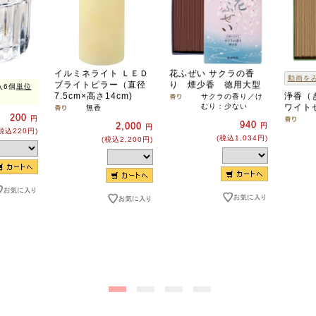
イルミネライト ＬＥＤ
花ふぜい サクラの香
動画を
ブライトピラー（直径
り 煙少香 徳用大型
入6個
単位
7.5cm×高さ14cm)
浄香（
サクラの香り／け
むり：少ない
ワイト
無香
200
円
940
2,000
円
円
税込220円)
(税込1,034円)
(税込2,200円)