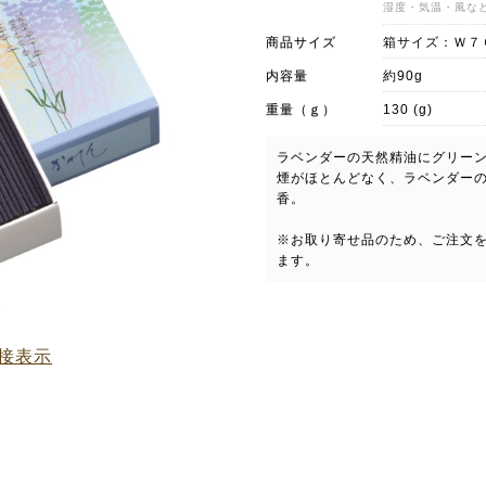
湿度・気温・風な
商品サイズ
箱サイズ：Ｗ７
内容量
約90g
重量（ｇ）
130 (g)
ラベンダーの天然精油にグリー
煙がほとんどなく、ラベンダー
香。
※お取り寄せ品のため、ご注文
ます。
接表示