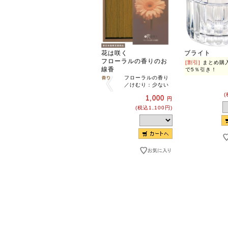
花は咲く
ブライト
フローラルの香りのお
[割引]
まとめ購
線香
で5％引き！
フローラルの香り
／けむり：少ない
(
1,000
円
(税込1,100円)