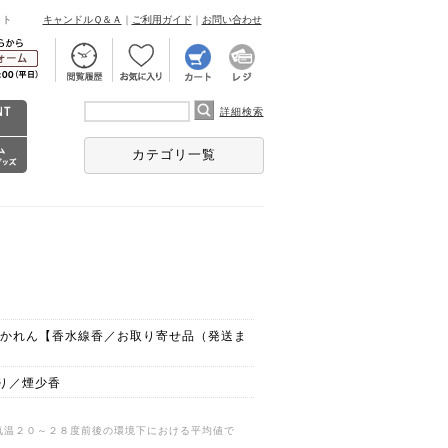
ント
キャンドルＱ＆Ａ
｜
ご利用ガイド
｜
お問い合わせ
詳細検索
カテゴリ一覧
 かれん【香水線香／お取り寄せ品（発送ま
り／煙少香
気温２０～２８度前後の環境下における平均値で