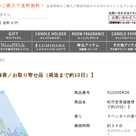
のご購入で送料無料！
会員登録＆ご購入で商品代金の５％分のポイントをプレゼ
グイン
円 送料 0 円
舗】
線香／お取り寄せ品（発送まで約10日）】
商品番号
S10200K26
商品名
松竹堂香舗微煙
で約10日）】
香り
ラベンダーの香
燃焼時間
約３０分
燃焼時間は無風・
す。