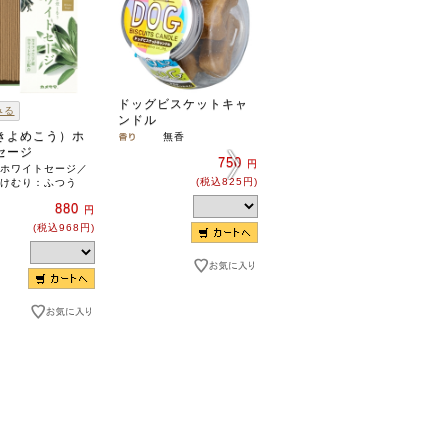
ドッグビスケットキャ
カメヤマローソク菜
みる
ンドル
２０ 八華
きよめこう）ホ
無香
750
円
セージ
750
円
(税込825円)
ホワイトセージ／
(税込825円)
けむり：ふつう
880
円
(税込968円)