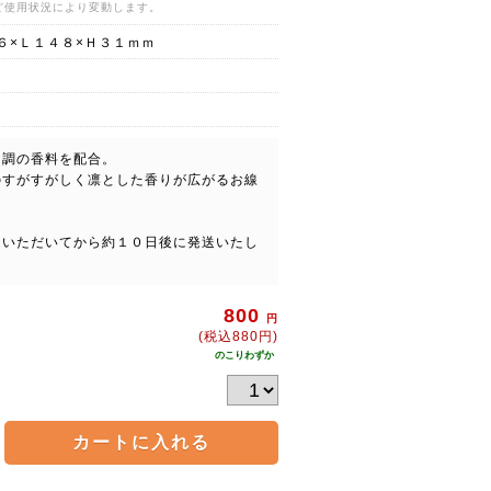
ど使用状況により変動します。
６×Ｌ１４８×Ｈ３１ｍｍ
ン調の香料を配合。
のすがすがしく凛とした香りが広がるお線
をいただいてから約１０日後に発送いたし
800
円
(税込880円)
のこりわずか