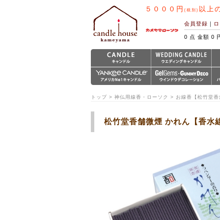
５０００円
以上
(税別)
会員登録
｜
ロ
0 点 金額 0 
トップ > 神仏用線香・ローソク > お線香【松竹堂香
松竹堂香舗微煙 かれん【香水