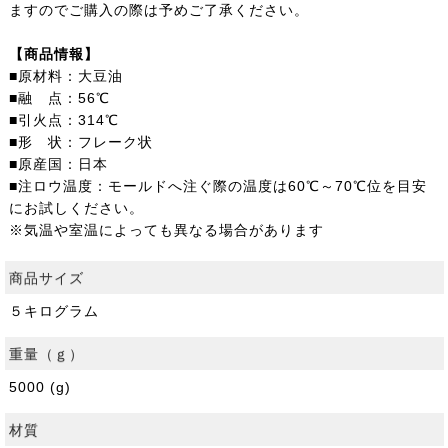
ますのでご購入の際は予めご了承ください。
【商品情報】
■原材料：大豆油
■融 点：56℃
■引火点：314℃
■形 状：フレーク状
■原産国：日本
■注ロウ温度：モールドへ注ぐ際の温度は60℃～70℃位を目安
にお試しください。
※気温や室温によっても異なる場合があります
商品サイズ
５キログラム
重量（ｇ）
5000 (g)
材質