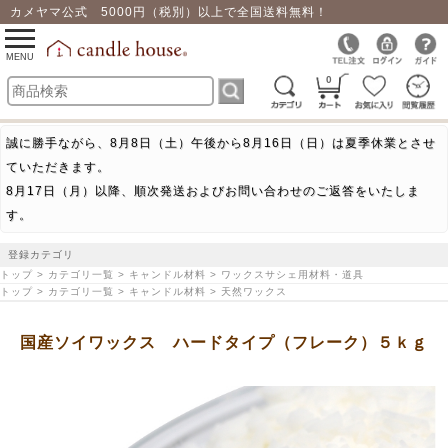
カメヤマ公式 5000円（税別）以上で全国送料無料！
0
toggle
navigation
MENU
0
誠に勝手ながら、8月8日（土）午後から8月16日（日）は夏季休業とさせ
ていただきます。
8月17日（月）以降、順次発送およびお問い合わせのご返答をいたしま
す。
登録カテゴリ
トップ > カテゴリ一覧 > キャンドル材料 > ワックスサシェ用材料・道具
トップ > カテゴリ一覧 > キャンドル材料 > 天然ワックス
国産ソイワックス ハードタイプ（フレーク）５ｋｇ