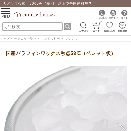
カメヤマ公式 5000円（税別）以上で全国送料無料！
0
toggle
navigation
MENU
0
トップ > カテゴリ一覧 > キャンドル材料 > ワックス
国産パラフィンワックス融点58℃（ペレット状）