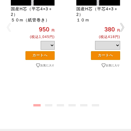
国産H芯（平芯4×3＋
国産H芯（平芯4×3＋
2）
2）
５０m（紙管巻き）
１０ｍ
950
380
円
円
(税込1,045円)
(税込418円)